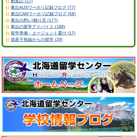
創業記 (27)
東出AUSワーホリ記録ブログ (77)
東出CANワーホリ記録ブログ (58)
東出の想い/独り言 (177)
東出の留学アドバイス (188)
留学準備・エージェント選び (17)
道産子視線からの留学 (29)