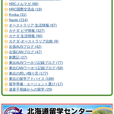
HRCメルマガ (88)
HRC国際交流会 (18)
Kyoka (31)
Naoki (214)
オーストラリア 生活情報 (87)
カナダ ビザ情報 (327)
カナダ 生活情報 (90)
カナダ-オーストラリア比較 (8)
出張AUSブログ (42)
出張CANブログ (47)
創業記 (27)
東出AUSワーホリ記録ブログ (77)
東出CANワーホリ記録ブログ (58)
東出の想い/独り言 (177)
東出の留学アドバイス (188)
留学準備・エージェント選び (17)
道産子視線からの留学 (29)