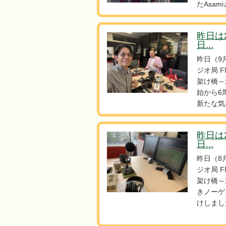
たAsam
昨日は
日...
昨日（9
ジオ局 
架け橋～
始から6
新たな気
昨日は
日...
昨日（8
ジオ局 
架け橋～
きノーゲ
けしまし