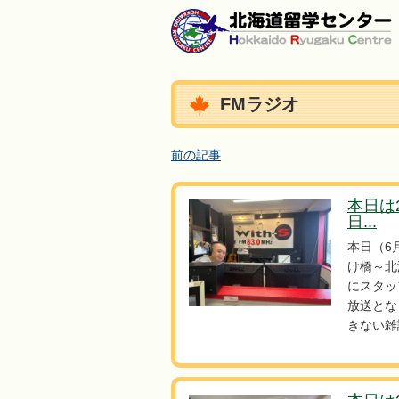
FMラジオ
前の記事
本日は
日...
本日（6
け橋～北
にスタッ
放送とな
きない雑