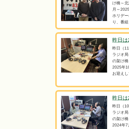
け橋～北
月～20
ホリデー
り、番組
昨日は2
昨日（1
ラジオ局
の架け橋
2025年
お迎えし
昨日は2
昨日（1
ラジオ局
の架け橋
2024