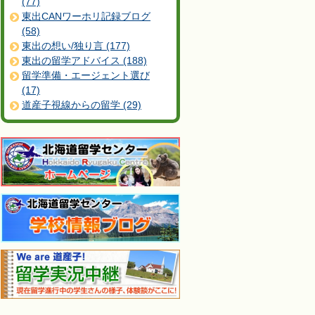
(77)
東出CANワーホリ記録ブログ
(58)
東出の想い/独り言 (177)
東出の留学アドバイス (188)
留学準備・エージェント選び
(17)
道産子視線からの留学 (29)