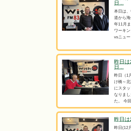
日...
本日は、
道から海
年11月
ワーキン
vsニュ
昨日は
日...
昨日（1
け橋～北
にスタッ
なりまし
た。 今
昨日は2
昨日(1