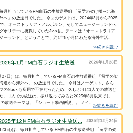
毎月担当しているFM白石の生放送番組 「留学の架け橋～北海
外へ」の放送日でした。 今回のゲストは、2024年3月から2025
まで、オーストラリア・メルボルン、そしてニュージーランドへ
グホリデーに挑戦していたJion君。テーマは「オーストラリア
ージーランド」ということで、約1年8か月にわたる海外生活...
≫続きを読む
2026年1月FM白石ラジオ生放送
2026年1月28日
月27日）は、毎月担当しているFM白石の生放送番組 「留学の架
海道から海外へ」 の放送日でした。 今月はノーゲスト、さら
フのNaokiも所用で不在だったため、久しぶりに1人での放送と
た。 1人での放送は、振り返ってみると2025年8月以来でし
回の放送テーマは、「ショート動画解説」。 メイ...
≫続きを読む
025年12月FM白石ラジオ生放送...
2025年12月24日
2月23日)は、毎月担当している FM白石の生放送番組 「留学の架