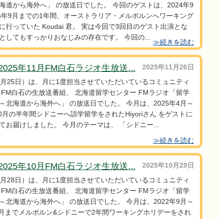
海道から海外へ」 の放送日でした。 今回のゲストは、2024年9
25年9月までの1年間、オーストラリア・メルボルンへワーキング
に行っていた Koudai 君。 実は今回で3回目のゲスト出演とな
としてもすっかりおなじみの存在です。 今回の...
≫続きを読む
025年11月FM白石ラジオ生放送...
2025年11月26日
1月25日）は、月に1度担当させていただいているコミュニティ
 FM白石の生放送番組、 北海道留学センター FMラジオ「留学
～北海道から海外へ」 の放送日でした。 今月は、2025年4月～
10月の半年間シドニーへ語学留学をされたHiyoriさん をゲストに
てお届けしました。 今月のテーマは、 「シドニー...
≫続きを読む
025年10月FM白石ラジオ生放送...
2025年10月29日
0月28日）は、月に1度担当させていただいているコミュニティ
 FM白石の生放送番組、 北海道留学センター FMラジオ「留学
～北海道から海外へ」 の放送日でした。 今月は、2022年9月～
年7月までメルボルン&シドニーで2年間ワーキングホリデーをされ