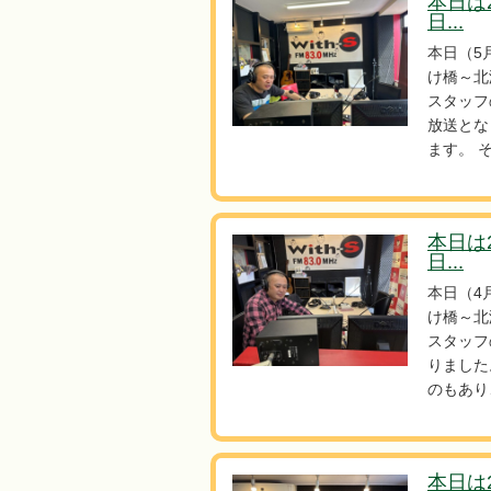
本日は
日...
本日（5
け橋～北
スタッフ
放送とな
ます。 
本日は
日...
本日（4
け橋～北
スタッフ
りました
のもあり
本日は