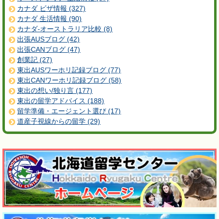
カナダ ビザ情報 (327)
カナダ 生活情報 (90)
カナダ-オーストラリア比較 (8)
出張AUSブログ (42)
出張CANブログ (47)
創業記 (27)
東出AUSワーホリ記録ブログ (77)
東出CANワーホリ記録ブログ (58)
東出の想い/独り言 (177)
東出の留学アドバイス (188)
留学準備・エージェント選び (17)
道産子視線からの留学 (29)