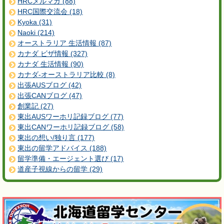
HRCメルマガ (88)
HRC国際交流会 (18)
Kyoka (31)
Naoki (214)
オーストラリア 生活情報 (87)
カナダ ビザ情報 (327)
カナダ 生活情報 (90)
カナダ-オーストラリア比較 (8)
出張AUSブログ (42)
出張CANブログ (47)
創業記 (27)
東出AUSワーホリ記録ブログ (77)
東出CANワーホリ記録ブログ (58)
東出の想い/独り言 (177)
東出の留学アドバイス (188)
留学準備・エージェント選び (17)
道産子視線からの留学 (29)