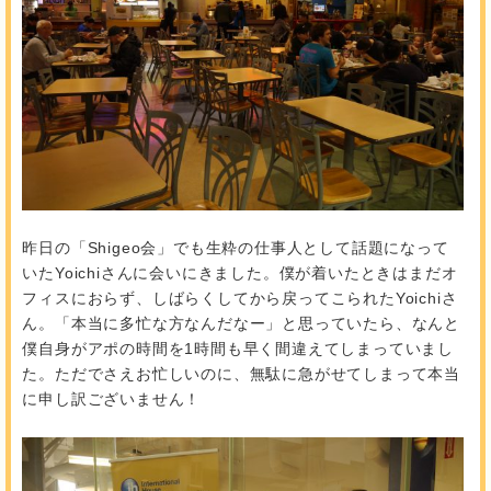
昨日の「Shigeo会」でも生粋の仕事人として話題になって
いたYoichiさんに会いにきました。僕が着いたときはまだオ
フィスにおらず、しばらくしてから戻ってこられたYoichiさ
ん。「本当に多忙な方なんだなー」と思っていたら、なんと
僕自身がアポの時間を1時間も早く間違えてしまっていまし
た。ただでさえお忙しいのに、無駄に急がせてしまって本当
に申し訳ございません！