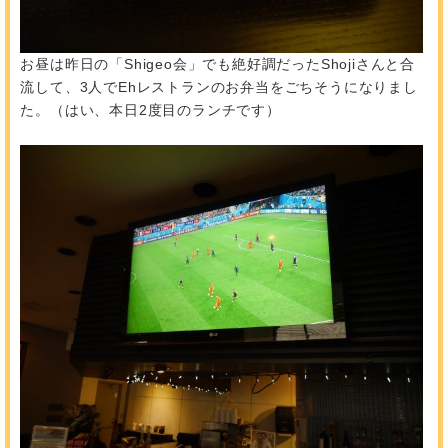
お昼は昨日の「Shigeo会」でも絶好調だったShojiさんと合
流して、3人でEhレストランのお弁当をごちそうになりまし
た。（はい、本日2度目のランチです）