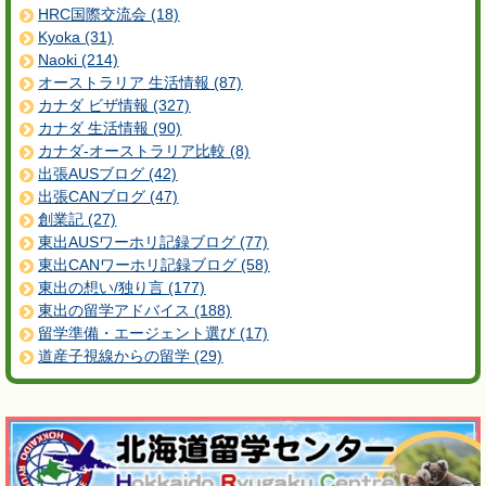
HRC国際交流会 (18)
Kyoka (31)
Naoki (214)
オーストラリア 生活情報 (87)
カナダ ビザ情報 (327)
カナダ 生活情報 (90)
カナダ-オーストラリア比較 (8)
出張AUSブログ (42)
出張CANブログ (47)
創業記 (27)
東出AUSワーホリ記録ブログ (77)
東出CANワーホリ記録ブログ (58)
東出の想い/独り言 (177)
東出の留学アドバイス (188)
留学準備・エージェント選び (17)
道産子視線からの留学 (29)