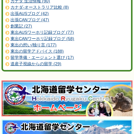
カナダ 生活情報 (90)
カナダ-オーストラリア比較 (8)
出張AUSブログ (42)
出張CANブログ (47)
創業記 (27)
東出AUSワーホリ記録ブログ (77)
東出CANワーホリ記録ブログ (58)
東出の想い/独り言 (177)
東出の留学アドバイス (188)
留学準備・エージェント選び (17)
道産子視線からの留学 (29)