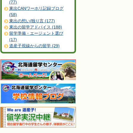
(77)
東出CANワーホリ記録ブログ
(58)
東出の想い/独り言 (177)
東出の留学アドバイス (188)
留学準備・エージェント選び
(17)
道産子視線からの留学 (29)