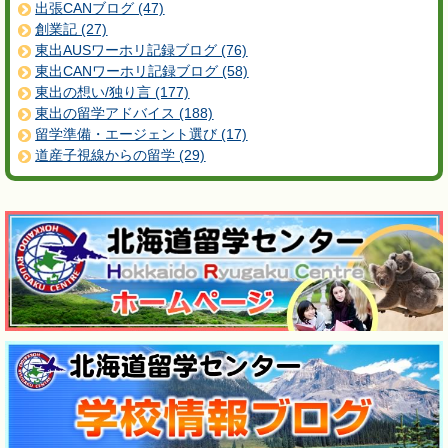
出張CANブログ (47)
創業記 (27)
東出AUSワーホリ記録ブログ (76)
東出CANワーホリ記録ブログ (58)
東出の想い/独り言 (177)
東出の留学アドバイス (188)
留学準備・エージェント選び (17)
道産子視線からの留学 (29)