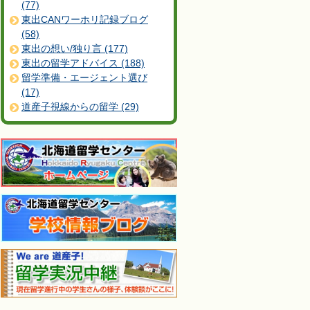
(77)
東出CANワーホリ記録ブログ
(58)
東出の想い/独り言 (177)
東出の留学アドバイス (188)
留学準備・エージェント選び
(17)
道産子視線からの留学 (29)