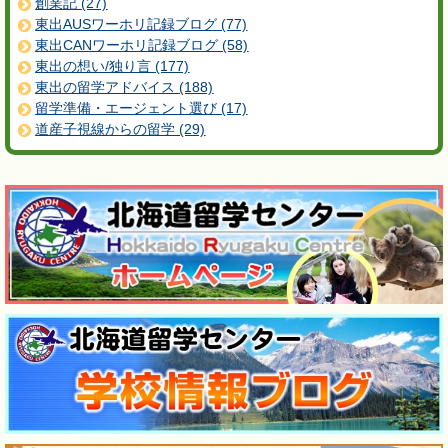
創業記 (27)
東出AUSワーホリ記録ブログ (77)
東出CANワーホリ記録ブログ (58)
東出の想い/独り言 (177)
東出の留学アドバイス (188)
留学準備・エージェント選び (17)
道産子視線からの留学 (29)