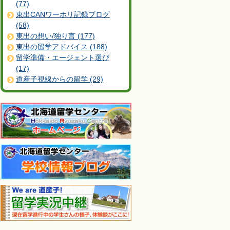
(77)
東出CANワーホリ記録ブログ
(58)
東出の想い/独り言 (177)
東出の留学アドバイス (188)
留学準備・エージェント選び
(17)
道産子視線からの留学 (29)