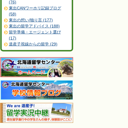
(76)
東出CANワーホリ記録ブログ
(58)
東出の想い/独り言 (177)
東出の留学アドバイス (188)
留学準備・エージェント選び
(17)
道産子視線からの留学 (29)