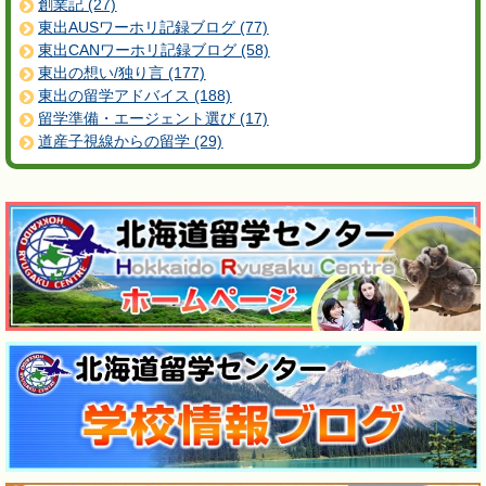
創業記 (27)
東出AUSワーホリ記録ブログ (77)
東出CANワーホリ記録ブログ (58)
東出の想い/独り言 (177)
東出の留学アドバイス (188)
留学準備・エージェント選び (17)
道産子視線からの留学 (29)