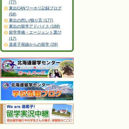
(77)
東出CANワーホリ記録ブログ
(58)
東出の想い/独り言 (177)
東出の留学アドバイス (188)
留学準備・エージェント選び
(17)
道産子視線からの留学 (29)