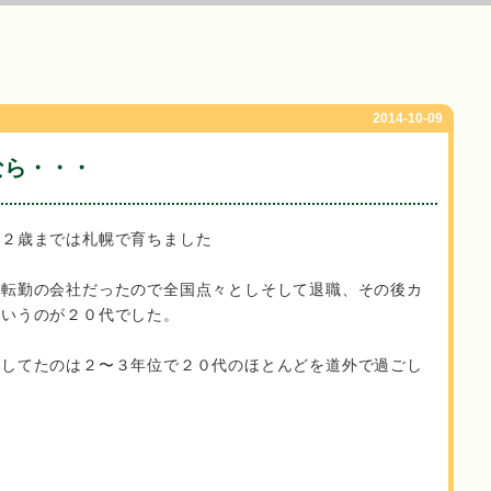
2014-10-09
なら・・・
２２歳までは札幌で育ちました
国転勤の会社だったので全国点々としそして退職、その後カ
ていうのが２０代でした。
活してたのは２〜３年位で２０代のほとんどを道外で過ごし