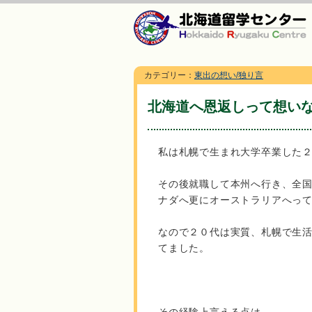
カテゴリー：
東出の想い/独り言
北海道へ恩返しって想い
私は札幌で生まれ大学卒業した
その後就職して本州へ行き、全
ナダへ更にオーストラリアへっ
なので２０代は実質、札幌で生
てました。