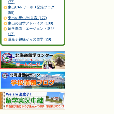
(77)
東出CANワーホリ記録ブログ
(58)
東出の想い/独り言 (177)
東出の留学アドバイス (188)
留学準備・エージェント選び
(17)
道産子視線からの留学 (29)