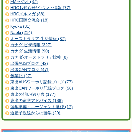
FMラジオ (37)
HRCお知らせ/イベント情報 (77)
HRCメルマガ (88)
HRC国際交流会 (18)
Kyoka (31)
Naoki (214)
オーストラリア 生活情報 (87)
カナダ ビザ情報 (327)
カナダ 生活情報 (90)
カナダ-オーストラリア比較 (8)
出張AUSブログ (42)
出張CANブログ (47)
創業記 (27)
東出AUSワーホリ記録ブログ (77)
東出CANワーホリ記録ブログ (58)
東出の想い/独り言 (177)
東出の留学アドバイス (188)
留学準備・エージェント選び (17)
道産子視線からの留学 (29)