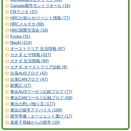
Canada都市モントリオール (16)
FMラジオ (37)
HRCお知らせ/イベント情報 (77)
HRCメルマガ (88)
HRC国際交流会 (18)
Kyoka (31)
Naoki (214)
オーストラリア 生活情報 (87)
カナダ ビザ情報 (327)
カナダ 生活情報 (90)
カナダ-オーストラリア比較 (8)
出張AUSブログ (42)
出張CANブログ (47)
創業記 (27)
東出AUSワーホリ記録ブログ (77)
東出CANワーホリ記録ブログ (58)
東出の想い/独り言 (177)
東出の留学アドバイス (188)
留学準備・エージェント選び (17)
道産子視線からの留学 (29)