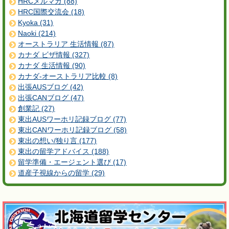
HRCメルマガ (88)
HRC国際交流会 (18)
Kyoka (31)
Naoki (214)
オーストラリア 生活情報 (87)
カナダ ビザ情報 (327)
カナダ 生活情報 (90)
カナダ-オーストラリア比較 (8)
出張AUSブログ (42)
出張CANブログ (47)
創業記 (27)
東出AUSワーホリ記録ブログ (77)
東出CANワーホリ記録ブログ (58)
東出の想い/独り言 (177)
東出の留学アドバイス (188)
留学準備・エージェント選び (17)
道産子視線からの留学 (29)