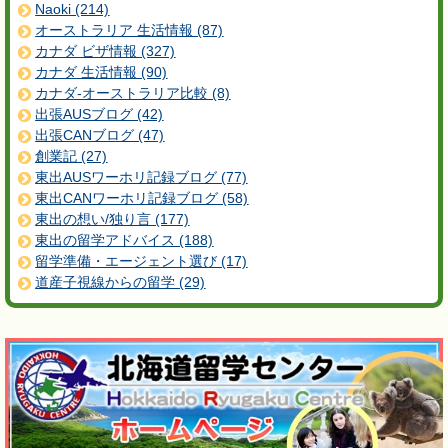
Naoki (214)
オーストラリア 生活情報 (87)
カナダ ビザ情報 (327)
カナダ 生活情報 (90)
カナダ-オーストラリア比較 (8)
出張AUSブログ (42)
出張CANブログ (47)
創業記 (27)
東出AUSワーホリ記録ブログ (77)
東出CANワーホリ記録ブログ (58)
東出の想い/独り言 (177)
東出の留学アドバイス (188)
留学準備・エージェント選び (17)
道産子視線からの留学 (29)