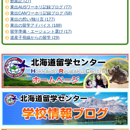
創業記 (27)
東出AUSワーホリ記録ブログ (77)
東出CANワーホリ記録ブログ (58)
東出の想い/独り言 (177)
東出の留学アドバイス (188)
留学準備・エージェント選び (17)
道産子視線からの留学 (29)