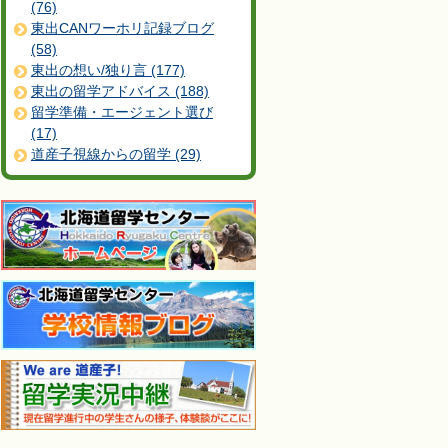
(76)
東出CANワーホリ記録ブログ
(58)
東出の想い/独り言 (177)
東出の留学アドバイス (188)
留学準備・エージェント選び
(17)
道産子視線からの留学 (29)