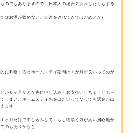
るものでもありますので、日本人の場合気疲れしたりもする
家ではお酒が飲めない、友達を連れてきてはだめとか）
る
合的に判断するとホームステイ期間は１か月が良いってのが
月とか６ヶ月かとか先に申し込み・お支払いしちゃうとホー
きてしまい、ホームステイ先を出たいってなっても返金が出
りえます
初１ヶ月だけで申し込みして、もし物凄く気があい居心地が
ってのもありかなと