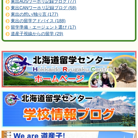
東出AUSワーホリ記録ブログ (77)
東出CANワーホリ記録ブログ (58)
東出の想い/独り言 (177)
東出の留学アドバイス (188)
留学準備・エージェント選び (17)
道産子視線からの留学 (29)