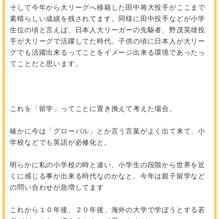
そして今年から大リーグへ移籍した田中将大投手がここまで
素晴らしい成績を残されてます。同様に田中投手などが小学
生位の頃と言えば、日本人大リーガーの先駆者、野茂英雄投
手が大リーグで活躍してた時代。子供の頃に日本人が大リー
グでも活躍出来るってことをイメージ出来る環境であったっ
てことだと思います。
これを「留学」ってことに置き換えて考えた場合。
確かに今は「グローバル」とか言う言葉がよく出て来て、小
学校などでも英語が必修化と。
明らかに私の小学校の時と違い、小学生の段階から世界を近
くに感じる事が出来る時代なのかなと、今年は親子留学など
の問い合わせが急増してます
これから１０年後、２０年後、海外の大学で学ぼうとする若