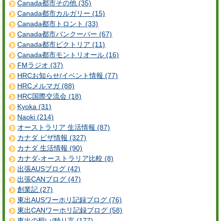
Canada都市その他 (35)
Canada都市カルガリー (15)
Canada都市トロント (33)
Canada都市バンクーバー (67)
Canada都市ビクトリア (11)
Canada都市モントリオール (16)
FMラジオ (37)
HRCお知らせ/イベント情報 (77)
HRCメルマガ (88)
HRC国際交流会 (18)
Kyoka (31)
Naoki (214)
オーストラリア 生活情報 (87)
カナダ ビザ情報 (327)
カナダ 生活情報 (90)
カナダ-オーストラリア比較 (8)
出張AUSブログ (42)
出張CANブログ (47)
創業記 (27)
東出AUSワーホリ記録ブログ (76)
東出CANワーホリ記録ブログ (58)
東出の想い/独り言 (177)