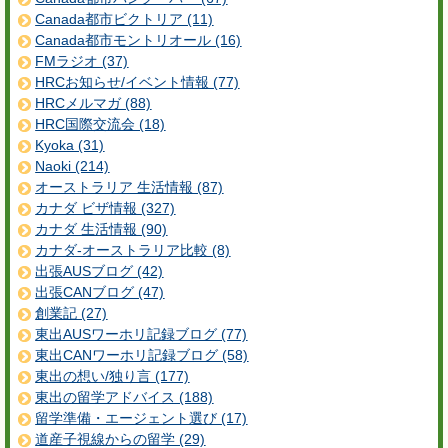
Canada都市ビクトリア (11)
Canada都市モントリオール (16)
FMラジオ (37)
HRCお知らせ/イベント情報 (77)
HRCメルマガ (88)
HRC国際交流会 (18)
Kyoka (31)
Naoki (214)
オーストラリア 生活情報 (87)
カナダ ビザ情報 (327)
カナダ 生活情報 (90)
カナダ-オーストラリア比較 (8)
出張AUSブログ (42)
出張CANブログ (47)
創業記 (27)
東出AUSワーホリ記録ブログ (77)
東出CANワーホリ記録ブログ (58)
東出の想い/独り言 (177)
東出の留学アドバイス (188)
留学準備・エージェント選び (17)
道産子視線からの留学 (29)