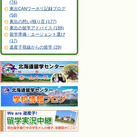
(76)
東出CANワーホリ記録ブログ
(58)
東出の想い/独り言 (177)
東出の留学アドバイス (188)
留学準備・エージェント選び
(17)
道産子視線からの留学 (29)