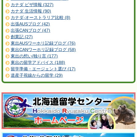
カナダ ビザ情報 (327)
カナダ 生活情報 (90)
カナダ-オーストラリア比較 (8)
出張AUSブログ (42)
出張CANブログ (47)
創業記 (27)
東出AUSワーホリ記録ブログ (76)
東出CANワーホリ記録ブログ (58)
東出の想い/独り言 (177)
東出の留学アドバイス (188)
留学準備・エージェント選び (17)
道産子視線からの留学 (29)