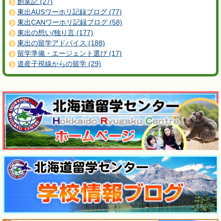
創業記 (27)
東出AUSワーホリ記録ブログ (77)
東出CANワーホリ記録ブログ (58)
東出の想い/独り言 (177)
東出の留学アドバイス (188)
留学準備・エージェント選び (17)
道産子視線からの留学 (29)