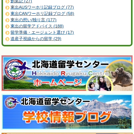
創業記 (27)
東出AUSワーホリ記録ブログ (77)
東出CANワーホリ記録ブログ (58)
東出の想い/独り言 (177)
東出の留学アドバイス (188)
留学準備・エージェント選び (17)
道産子視線からの留学 (29)