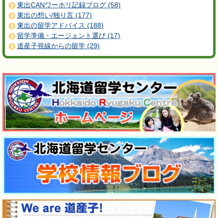
東出CANワーホリ記録ブログ (58)
東出の想い/独り言 (177)
東出の留学アドバイス (188)
留学準備・エージェント選び (17)
道産子視線からの留学 (29)