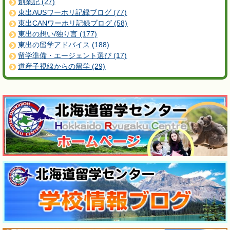
創業記 (27)
東出AUSワーホリ記録ブログ (77)
東出CANワーホリ記録ブログ (58)
東出の想い/独り言 (177)
東出の留学アドバイス (188)
留学準備・エージェント選び (17)
道産子視線からの留学 (29)