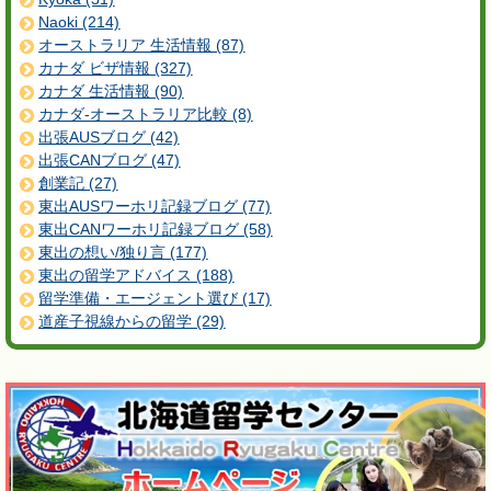
Naoki (214)
オーストラリア 生活情報 (87)
カナダ ビザ情報 (327)
カナダ 生活情報 (90)
カナダ-オーストラリア比較 (8)
出張AUSブログ (42)
出張CANブログ (47)
創業記 (27)
東出AUSワーホリ記録ブログ (77)
東出CANワーホリ記録ブログ (58)
東出の想い/独り言 (177)
東出の留学アドバイス (188)
留学準備・エージェント選び (17)
道産子視線からの留学 (29)