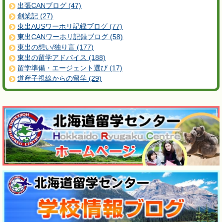
出張CANブログ (47)
創業記 (27)
東出AUSワーホリ記録ブログ (77)
東出CANワーホリ記録ブログ (58)
東出の想い/独り言 (177)
東出の留学アドバイス (188)
留学準備・エージェント選び (17)
道産子視線からの留学 (29)