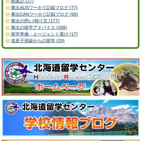
創業記 (27)
東出AUSワーホリ記録ブログ (77)
東出CANワーホリ記録ブログ (58)
東出の想い/独り言 (177)
東出の留学アドバイス (188)
留学準備・エージェント選び (17)
道産子視線からの留学 (29)