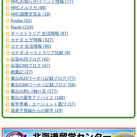
HRCお知らせ/イベント情報 (77)
HRCメルマガ (88)
HRC国際交流会 (18)
Kyoka (31)
Naoki (214)
オーストラリア 生活情報 (87)
カナダ ビザ情報 (327)
カナダ 生活情報 (90)
カナダ-オーストラリア比較 (8)
出張AUSブログ (42)
出張CANブログ (47)
創業記 (27)
東出AUSワーホリ記録ブログ (77)
東出CANワーホリ記録ブログ (58)
東出の想い/独り言 (177)
東出の留学アドバイス (188)
留学準備・エージェント選び (17)
道産子視線からの留学 (29)