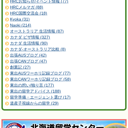
HRCお知らせ/イベント情報 (77)
HRCメルマガ (88)
HRC国際交流会 (18)
Kyoka (31)
Naoki (214)
オーストラリア 生活情報 (87)
カナダ ビザ情報 (327)
カナダ 生活情報 (90)
カナダ-オーストラリア比較 (8)
出張AUSブログ (42)
出張CANブログ (47)
創業記 (27)
東出AUSワーホリ記録ブログ (77)
東出CANワーホリ記録ブログ (58)
東出の想い/独り言 (177)
東出の留学アドバイス (188)
留学準備・エージェント選び (17)
道産子視線からの留学 (29)