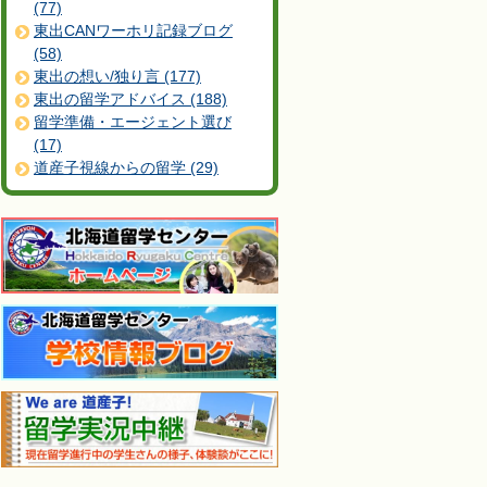
(77)
東出CANワーホリ記録ブログ
(58)
東出の想い/独り言 (177)
東出の留学アドバイス (188)
留学準備・エージェント選び
(17)
道産子視線からの留学 (29)