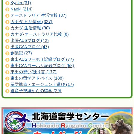
Kyoka (31)
Naoki (214)
オーストラリア 生活情報 (87)
カナダ ビザ情報 (327)
カナダ 生活情報 (90)
カナダ-オーストラリア比較 (8)
出張AUSブログ (42)
出張CANブログ (47)
創業記 (27)
東出AUSワーホリ記録ブログ (77)
東出CANワーホリ記録ブログ (58)
東出の想い/独り言 (177)
東出の留学アドバイス (188)
留学準備・エージェント選び (17)
道産子視線からの留学 (29)