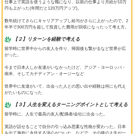
仕事上で英語を使うような職になり、以前の仕事より月給が10万
円も上がった(年間だと120万円アップ)。
数年続けてさらにキャリアアップし給与がさらに上がったので、2
年半で300万円を超して投資した費用が回収になったって考え方。
【２】リターンを経験で考える
留学時に世界中からの友人を作り、帰国後も繋がるなど世界が広
がった。
今まで日本人しか友達がいなかったけど、アジア・ヨーロッパ・
南米、そしてカナディアン・オージーなど
世界中に友達がいて、出会った人との思い出や経験は何にも代え
がたいものになった
【３】人生を変えるターニングポイントとして考える
留学時に、人生で最高の友人/配偶者/会社に出会った。
英語が話せることで自分の引っ込み思案な性格が変わった。日本
を出て海外に永住する決心がついた、などで、その後の人生が一