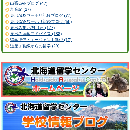
出張CANブログ (47)
創業記 (27)
東出AUSワーホリ記録ブログ (77)
東出CANワーホリ記録ブログ (58)
東出の想い/独り言 (177)
東出の留学アドバイス (188)
留学準備・エージェント選び (17)
道産子視線からの留学 (29)