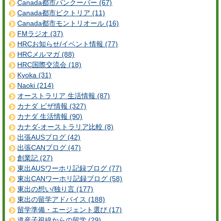
Canada都市バンクーバー (67)
Canada都市ビクトリア (11)
Canada都市モントリオール (16)
FMラジオ (37)
HRCお知らせ/イベント情報 (77)
HRCメルマガ (88)
HRC国際交流会 (18)
Kyoka (31)
Naoki (214)
オーストラリア 生活情報 (87)
カナダ ビザ情報 (327)
カナダ 生活情報 (90)
カナダ-オーストラリア比較 (8)
出張AUSブログ (42)
出張CANブログ (47)
創業記 (27)
東出AUSワーホリ記録ブログ (77)
東出CANワーホリ記録ブログ (58)
東出の想い/独り言 (177)
東出の留学アドバイス (188)
留学準備・エージェント選び (17)
道産子視線からの留学 (29)