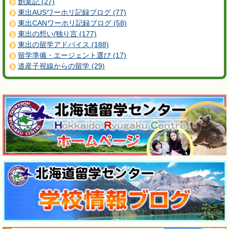
創業記 (27)
東出AUSワーホリ記録ブログ (77)
東出CANワーホリ記録ブログ (58)
東出の想い/独り言 (177)
東出の留学アドバイス (188)
留学準備・エージェント選び (17)
道産子視線からの留学 (29)