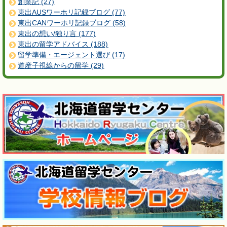
創業記 (27)
東出AUSワーホリ記録ブログ (77)
東出CANワーホリ記録ブログ (58)
東出の想い/独り言 (177)
東出の留学アドバイス (188)
留学準備・エージェント選び (17)
道産子視線からの留学 (29)