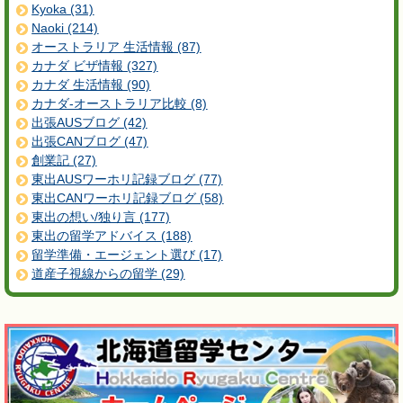
Kyoka (31)
Naoki (214)
オーストラリア 生活情報 (87)
カナダ ビザ情報 (327)
カナダ 生活情報 (90)
カナダ-オーストラリア比較 (8)
出張AUSブログ (42)
出張CANブログ (47)
創業記 (27)
東出AUSワーホリ記録ブログ (77)
東出CANワーホリ記録ブログ (58)
東出の想い/独り言 (177)
東出の留学アドバイス (188)
留学準備・エージェント選び (17)
道産子視線からの留学 (29)