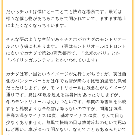
だからチカホは僕にとってとても快適な場所です。最近は
様々な催し物があちらこちらで開かれていて、ますます地上
に出たくなくなっちゃいます。
そんな夢のような空間であるチカホがカナダのモントリオー
ルという街にもあります。（実はモントリオールはトロント
に次いでカナダで第2の商業都市で、「北米のパリ」とか
「バイリンガルシティ」とかいわれています）
カナダは寒い国というイメージが先行しがちですが、実は西
側のバンクーバーとかは冬でも雪が降らず比較的温暖な気候
だったりします。が、モントリオールは残念ながらイメージ
通りです。夏は30度を超える猛暑日があったりしますが、
冬のモントリオールはえげつないです。年間の降雪量を比較
すると札幌よりも全然雪は降らないのですが、問題は気温。
最高気温がマイナス10度、基本マイナス20度、なんて日も
少なくありません。無風で快晴の日は放射冷却のせいで死ぬ
ほど寒い。車が凍って開かない、なんてこともあるみたいで