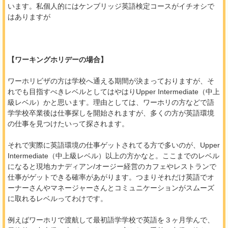
います。私個人的にはケンブリッジ英語検定コースがイチオシで
はありますが
【ワーキングホリデーの場合】
ワーホリビザの方は学校へ通える期間が決まっておりますが、そ
れでも目指すべきレベルとしてはやはりUpper Intermediate（中上
級レベル）かと思います。理由としては、ワーホリの方などで語
学学校卒業後は仕事探しを開始されますが、多くの方が英語環境
の仕事を見つけたいって探されます。
それで実際に英語環境の仕事ゲットされてる方で多いのが、Upper
Intermediate（中上級レベル）以上の方かなと。ここまでのレベル
になると現地カナディアン/オージー経営のカフェやレストランで
仕事がゲットできる確率があがります。つまりそれだけ英語でオ
ーナーさんやマネージャーさんとコミュニケーションがスムーズ
に取れるレベルってわけです。
例えばワーホリで渡航して最初語学学校で英語を３ヶ月学んで、