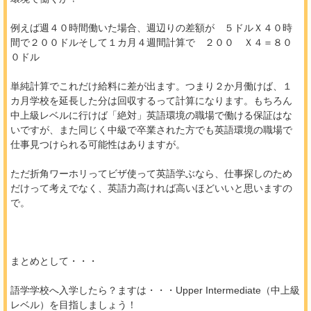
例えば週４０時間働いた場合、週辺りの差額が ５ドルＸ４０時
間で２００ドルそして１カ月４週間計算で ２００ Ｘ４＝８０
０ドル
単純計算でこれだけ給料に差が出ます。つまり２か月働けば、１
カ月学校を延長した分は回収するって計算になります。もちろん
中上級レベルに行けば「絶対」英語環境の職場で働ける保証はな
いですが、また同じく中級で卒業された方でも英語環境の職場で
仕事見つけられる可能性はありますが。
ただ折角ワーホリってビザ使って英語学ぶなら、仕事探しのため
だけって考えでなく、英語力高ければ高いほどいいと思いますの
で。
まとめとして・・・
語学学校へ入学したら？ますは・・・Upper Intermediate（中上級
レベル）を目指しましょう！