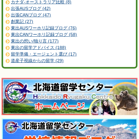
カナダ-オーストラリア比較 (8)
出張AUSブログ (42)
出張CANブログ (47)
創業記 (27)
東出AUSワーホリ記録ブログ (76)
東出CANワーホリ記録ブログ (58)
東出の想い/独り言 (177)
東出の留学アドバイス (188)
留学準備・エージェント選び (17)
道産子視線からの留学 (29)