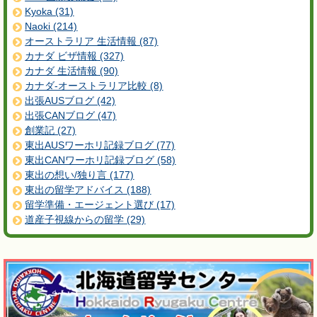
Kyoka (31)
Naoki (214)
オーストラリア 生活情報 (87)
カナダ ビザ情報 (327)
カナダ 生活情報 (90)
カナダ-オーストラリア比較 (8)
出張AUSブログ (42)
出張CANブログ (47)
創業記 (27)
東出AUSワーホリ記録ブログ (77)
東出CANワーホリ記録ブログ (58)
東出の想い/独り言 (177)
東出の留学アドバイス (188)
留学準備・エージェント選び (17)
道産子視線からの留学 (29)