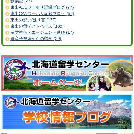
創業記 (27)
東出AUSワーホリ記録ブログ (77)
東出CANワーホリ記録ブログ (58)
東出の想い/独り言 (177)
東出の留学アドバイス (188)
留学準備・エージェント選び (17)
道産子視線からの留学 (29)