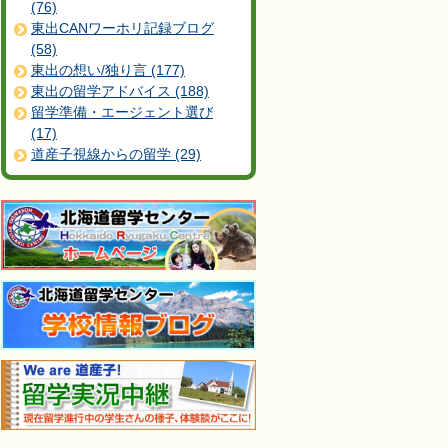
(76)
東出CANワーホリ記録ブログ
(58)
東出の想い/独り言 (177)
東出の留学アドバイス (188)
留学準備・エージェント選び
(17)
道産子視線からの留学 (29)