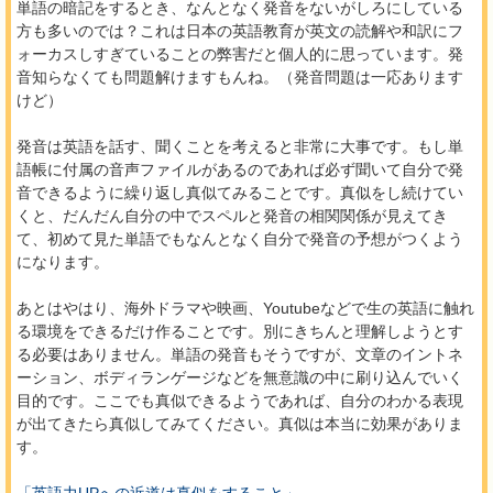
単語の暗記をするとき、なんとなく発音をないがしろにしている
方も多いのでは？これは日本の英語教育が英文の読解や和訳にフ
ォーカスしすぎていることの弊害だと個人的に思っています。発
音知らなくても問題解けますもんね。（発音問題は一応あります
けど）
発音は英語を話す、聞くことを考えると非常に大事です。もし単
語帳に付属の音声ファイルがあるのであれば必ず聞いて自分で発
音できるように繰り返し真似てみることです。真似をし続けてい
くと、だんだん自分の中でスペルと発音の相関関係が見えてき
て、初めて見た単語でもなんとなく自分で発音の予想がつくよう
になります。
あとはやはり、海外ドラマや映画、Youtubeなどで生の英語に触れ
る環境をできるだけ作ることです。別にきちんと理解しようとす
る必要はありません。単語の発音もそうですが、文章のイントネ
ーション、ボディランゲージなどを無意識の中に刷り込んでいく
目的です。ここでも真似できるようであれば、自分のわかる表現
が出てきたら真似してみてください。真似は本当に効果がありま
す。