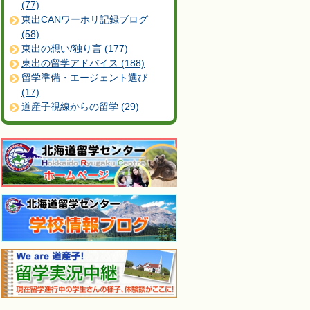
(77)
東出CANワーホリ記録ブログ
(58)
東出の想い/独り言 (177)
東出の留学アドバイス (188)
留学準備・エージェント選び
(17)
道産子視線からの留学 (29)