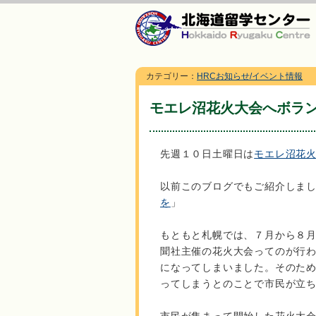
カテゴリー：
HRCお知らせ/イベント情報
モエレ沼花火大会へボラ
先週１０日土曜日は
モエレ沼花
以前このブログでもご紹介しま
を
」
もともと札幌では、７月から８
聞社主催の花火大会ってのが行
になってしまいました。そのた
ってしまうとのことで市民が立