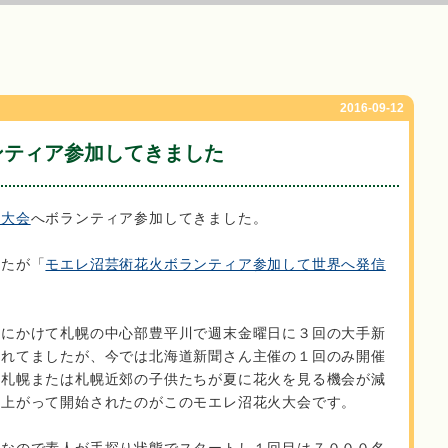
2016-09-12
ンティア参加してきました
火大会
へボランティア参加してきました。
したが「
モエレ沼芸術花火ボランティア参加して世界へ発信
月にかけて札幌の中心部豊平川で週末金曜日に３回の大手新
われてましたが、今では北海道新聞さん主催の１回のみ開催
め札幌または札幌近郊の子供たちが夏に花火を見る機会が減
ち上がって開始されたのがこのモエレ沼花火大会です。