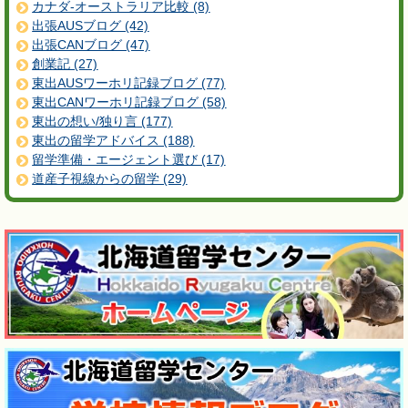
カナダ-オーストラリア比較 (8)
出張AUSブログ (42)
出張CANブログ (47)
創業記 (27)
東出AUSワーホリ記録ブログ (77)
東出CANワーホリ記録ブログ (58)
東出の想い/独り言 (177)
東出の留学アドバイス (188)
留学準備・エージェント選び (17)
道産子視線からの留学 (29)